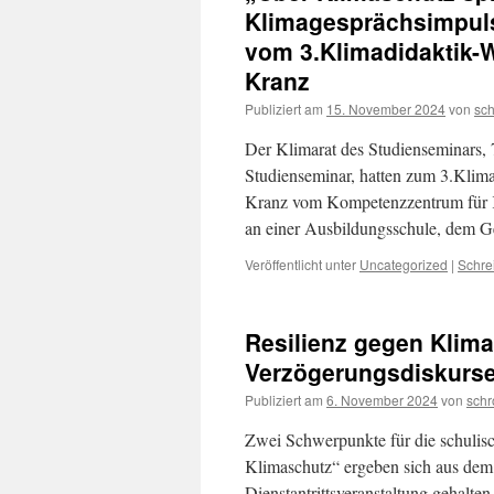
Klimagesprächsimpulse
vom 3.Klimadidaktik-
Kranz
Publiziert am
15. November 2024
von
sc
Der Klimarat des Studienseminars,
Studienseminar, hatten zum 3.Klim
Kranz vom Kompetenzzentrum für Kl
an einer Ausbildungsschule, de
Veröffentlicht unter
Uncategorized
|
Schre
Resilienz gegen Klim
Verzögerungsdiskurs
Publiziert am
6. November 2024
von
schr
Zwei Schwerpunkte für die schulis
Klimaschutz“ ergeben sich aus dem 
Dienstantrittsveranstaltung gehalte