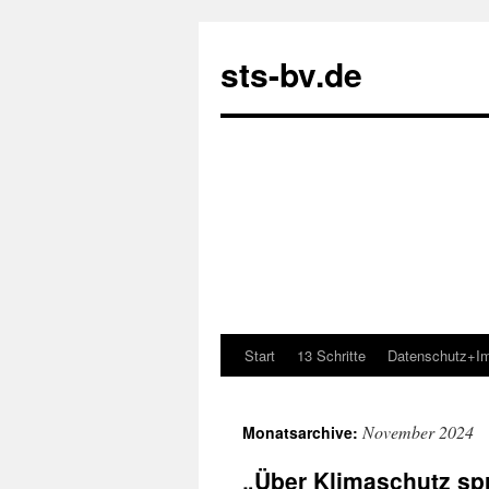
sts-bv.de
Start
13 Schritte
Datenschutz+I
Zum
Inhalt
November 2024
Monatsarchive:
springen
„Über Klimaschutz sp