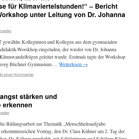
 für Klimaviertelstunden!“ – Bericht
Workshop unter Leitung von Dr. Johanna
hroeder
 7 gewählte Kolleginnen und Kollegen aus dem gymnasialen
adidaktik-Worskhop eingeladen, der wieder von Dr. Johanna
imawandelfolgen geleitet wurde. Erstmals tagte der Workshop
m Georg Büchner Gymnasium …
Weiterlesen
→
ib einen Kommentar
aangst stärken und
e erkennen
oeder
che Bildungsarbeit zur Thematik „Menschheitsaufgabe
erkenntnisreichen Vortrag, den Dr. Clara Kühner am 2. Tag der
n hat: Dr. Kühner empfiehlt, mit Schülerinnen und Schülern Klima-