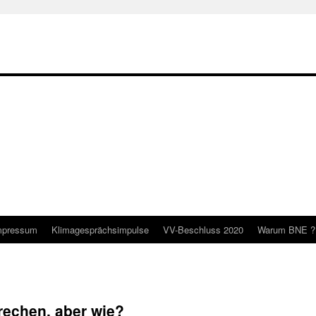
mpressum
Klimagesprächsimpulse
VV-Beschluss 2020
Warum BNE ?
rechen, aber wie?