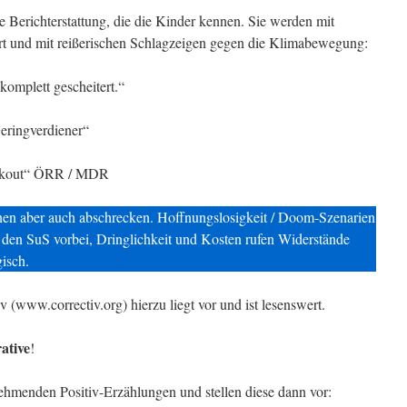
 Berichterstattung, die die Kinder kennen. Sie werden mit
rt und mit reißerischen Schlagzeigen gegen die Klimabewegung:
komplett gescheitert.“
eringverdiener“
ackout“ ÖRR / MDR
en aber auch abschrecken. Hoffnungslosigkeit / Doom-Szenarien
n den SuS vorbei, Dringlichkeit und Kosten rufen Widerstände
gisch.
 (www.correctiv.org) hierzu liegt vor und ist lesenswert.
ative
!
hmenden Positiv-Erzählungen und stellen diese dann vor: