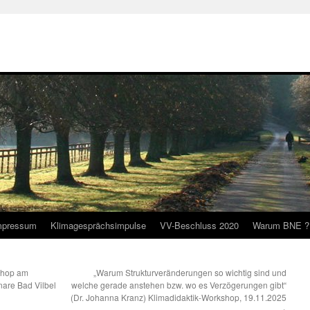
mpressum
Klimagesprächsimpulse
VV-Beschluss 2020
Warum BNE ?
kshop am
„Warum Strukturveränderungen so wichtig sind und
nare Bad Vilbel
welche gerade anstehen bzw. wo es Verzögerungen gibt“
(Dr. Johanna Kranz) Klimadidaktik-Workshop, 19.11.2025
→