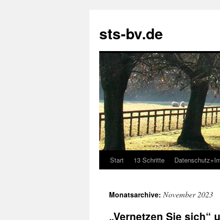
sts-bv.de
Start
13 Schritte
Datenschutz+I
Zum
Inhalt
November 2023
Monatsarchive:
springen
„Vernetzen Sie sich“