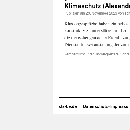
Klimaschutz (Alexande
Publiziert am
23. November 2023
von
sc
Klassengespräche haben ein hohes P
konstruktiv zu unterstützen und zu
die menschengemachte Erderhitzun
Dienstantrittsveranstaltung der zu
Veröffentlicht unter
Uncategorized
|
Schre
sts-bv.de
Datenschutz+Impressu