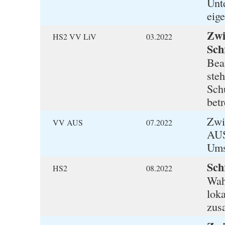
Unte
eig
Zwi
HS2 VV LiV
03.2022
Schr
Bea
ste
Sch
betr
Zwi
VV AUS
07.2022
AUS
Ums
Sch
HS2
08.2022
Wah
lok
zus