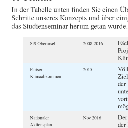
In der Tabelle unten finden Sie einen Üb
Schritte unseres Konzepts und über ein
das Studienseminar herum getan wurde.
Fäc
StS Oberursel
2008-2016
Pro
Kli
Völ
Pariser
2015
Zie
Klimaabkommen
der 
unt
vori
mög
Der
Nationaler
Nov 2016
der
Aktionsplan