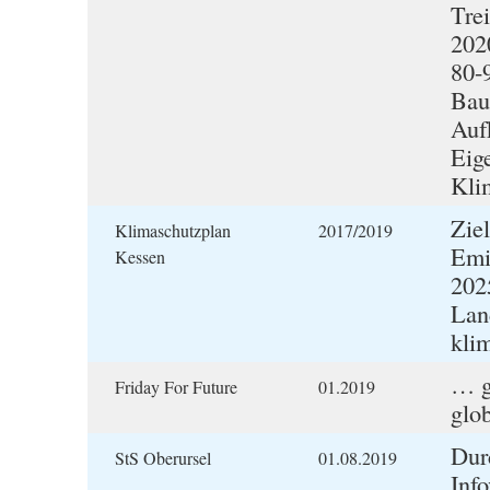
Tre
202
80-
Baus
Auf
Eige
Kli
Zie
Klimaschutzplan
2017/2019
Emi
Kessen
202
Lan
kli
… g
Friday For Future
01.2019
glo
Dur
StS Oberursel
01.08.2019
Inf