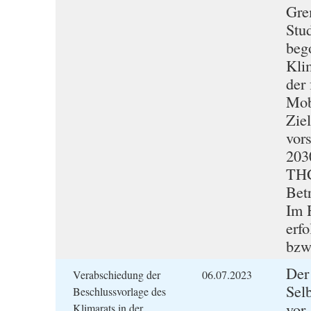
Gre
Stu
beg
Kli
der 
Mob
Zie
vor
203
THG
Bet
Im 
erfo
bzw
Der
Verabschiedung der
06.07.2023
Sel
Beschlussvorlage des
vor,
Klimarats in der