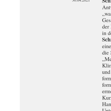
Schr
Ant
„wa
Gese
der
in 
Schr
ein
die
„Me
Kli
und
for
form
erm
Kurz
Han
Unt