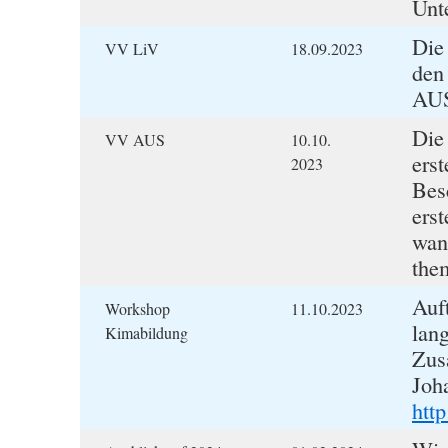
Unt
Die
VV LiV
18.09.2023
den
AU
Die
VV AUS
10.10.
ers
2023
Bes
ers
wan
them
Auft
Workshop
11.10.2023
lang
Kimabildung
Zus
Joh
http