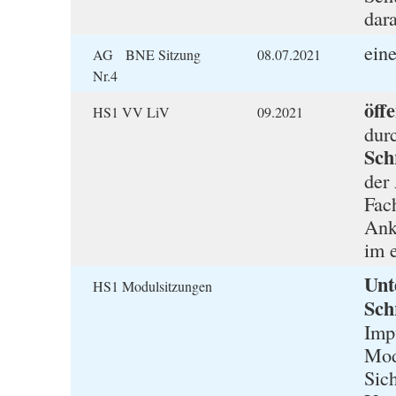
dar
ein
AG BNE Sitzung
08.07.2021
Nr.4
öff
HS1 VV LiV
09.2021
dur
Schr
der
Fac
Ank
im 
Unt
HS1 Modulsitzungen
Schr
Imp
Mod
Sic