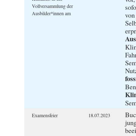
sof
Vollversammlung der
Ausbilder*innen am
von
Sel
erp
Aus
Klim
Fah
Sem
Nut
fos
Ben
Kli
Sem
Buc
Examensfeier
18.07.2023
jun
bee