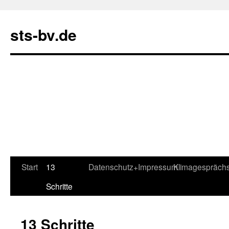
sts-bv.de
Zum
Start
13
Datenschutz+Impressum
Klimagespräch
Inhalt
Schritte
springen
13 Schritte