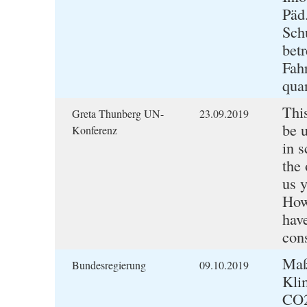
Päd
Sch
bet
Fah
quan
This
Greta Thunberg UN-
23.09.2019
be u
Konferenz
in s
the 
us 
How
have
con
Maß
Bundesregierung
09.10.2019
Kli
CO2