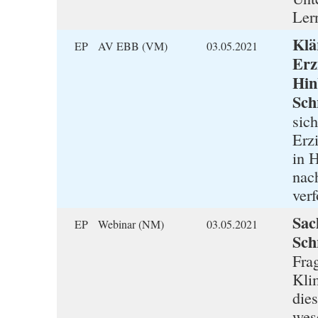
Ler
Klä
EP AV EBB (VM)
03.05.2021
Erz
Hin
Schr
sic
Erz
in H
nac
verf
Sac
EP Webinar (NM)
03.05.2021
Schr
Fra
Kli
dies
wes