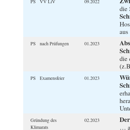
Zwi
PS VV LiV
09.2022
die
Sch
Hos
aus
Abs
PS nach Prüfungen
01.2023
Sch
die 
(z.
Wür
PS Examensfeier
01.2023
Sch
erh
her
Unte
Der
Gründung des
02.2023
… a
Klimarats