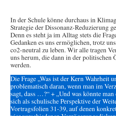
In der Schule könne durchaus in Klimag
Strategie der Dissonanz-Reduzierung g
Denn es steht ja im Alltag stets die Fr
Gedanken es uns ermöglichen, trotz uns
co2-neutral zu leben. Wir alle tragen V
uns herum, die dann in der politischen Ö
werden.
Die Frage „Was ist der Kern Wahrheit un
problematisch daran, wenn man im Ver
sagt, dass …?“ + „Und was könnte man 
sich als schulische Perspektive der Weit
Vortragsfolien 31-39, auf denen konkret