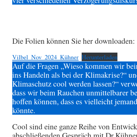
vier verschiedenen Verzögerungsdiskurs
Die Folien können Sie her downloaden:
Vilbel_Nov_2024_Kühner
Herunterladen
Auf die Fragen „Wieso kommen wir bei
ins Handeln als bei der Klimakrise?“ u
Klimaschutz cool werden lassen?“ verwe
dass wir beim Rauchen unmittelbarer be
hoffen können, dass es vielleicht jemand
könnte.
Cool sind eine ganze Reihe von Entwick
abschließenden Gespräch mit Dr.Kühner: