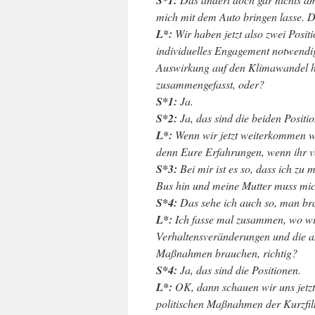
S*1:
mich mit dem Auto bringen lasse.
L*:
Wir haben jetzt also zwei Positi
individuelles Engagement notwendig 
Auswirkung auf den Klimawandel ha
zusammengefasst, oder?
S*1:
Ja.
S*2:
Ja, das sind die beiden Positi
L*:
Wenn wir jetzt weiterkommen w
denn Eure Erfahrungen, wenn ihr v
S*3:
Bei mir ist es so, dass ich zu
Bus hin und meine Mutter muss mic
S*4:
Das sehe ich auch so, man bra
L*:
Ich fasse mal zusammen, wo wir 
Verhaltensveränderungen und die an
Maßnahmen brauchen, richtig?
S*4:
Ja, das sind die Positionen.
L*:
OK, dann schauen wir uns jetzt
politischen Maßnahmen der Kurzfil