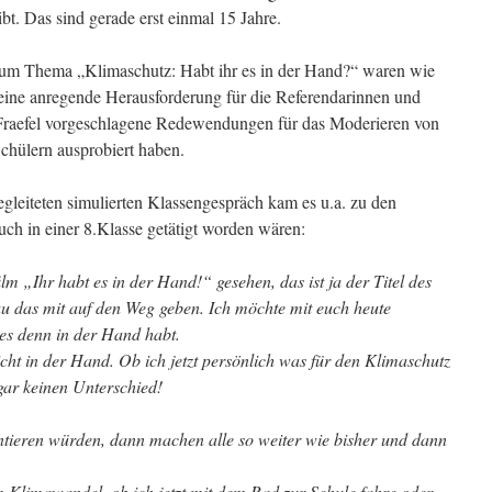
. Das sind gerade erst einmal 15 Jahre.
zum Thema „Klimaschutz: Habt ihr es in der Hand?“ waren wie
ne anregende Herausforderung für die Referendarinnen und
 Fraefel vorgeschlagene Redewendungen für das Moderieren von
chülern ausprobiert haben.
gleiteten simulierten Klassengespräch kam es u.a. zu den
uch in einer 8.Klasse getätigt worden wären:
ilm „Ihr habt es in der Hand!“ gesehen, das ist ja der Titel des
nau das mit auf den Weg geben. Ich möchte mit euch heute
 es denn in der Hand habt.
icht in der Hand. Ob ich jetzt persönlich was für den Klimaschutz
gar keinen Unterschied!
tieren würden, dann machen alle so weiter wie bisher und dann
 Klimawandel, ob ich jetzt mit dem Rad zur Schule fahre oder