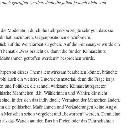
auch getroffen werden, denn die fallen ja auch nicht vom
 die Moderation durch die Lehrperson zeigte sehr gut, dass sie
nkt hat, zuzuhören, Gegenpositionen einzufordern,
ck auf die Weiterarbeit zu geben. Auf die Filmanalyse würde ein
 Thematik „Was braucht es, damit die für den Klimaschutz
en Maßnahmen getroffen werden?“ besprochen würde.
ehrperson dieses Thema lernwirksam bearbeiten könnte, bräuchte
hl auch ein weiteres Unterrichtsmaterial, denn die Frage ist ja
en und Politiker, die schnell wirksame Klimaschutzgesetze
itische Mehrheiten, d.h. Wählerinnen und Wähler, die nicht
 sind, in der sich das individuelle Verhalten der Menschen ändert.
 wenn die politischen Maßnahmen und Veränderungen keine Angst
len Menschen schon vorgelebt und „beworben“ werden. Denn eine
r als das Warten auf den Bus im Freien oder das Fahrradfahren