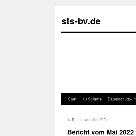
sts-bv.de
Start
13 Schritte
Datenschutz+I
Zum
Inhalt
←
Bericht vom Mai 2021
springen
Bericht vom Mai 2022