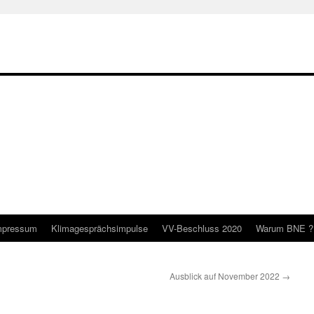
mpressum
Klimagesprächsimpulse
VV-Beschluss 2020
Warum BNE ?
Ausblick auf November 2022
→