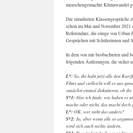
menschengemachte Klimawandel gibt
Die simulierten Klassengespräche 
schon im Mai und November 2021 ei
Referendare, die einige von Urban
Gesprächen mit Schülerinnen und S
In dem von mir beobachteten und be
folgenden Äußerungen, die sicher a
L*:
So, ihr habt jetzt alle den Kurzf
Films und vielleicht will er uns ge
zunächst einmal diskutieren, ob ihr
S*1:
Also ich finde, wie haben es n
mache oder nicht, das macht doch 
L*:
OK, wer sieht das anders?
S*2:
Ja, aber wenn alle so argumen
wird sich auch nichts ändern.
Das ändert doch gar nichts am