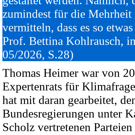
gestaltet werden. Nämlich,
zumindest für die Mehrheit 
vermitteln, dass es so etwa
Prof. Bettina Kohlrausch, i
05/2026, S.28)
Thomas Heimer war von 202
Expertenrats für Klimafrag
hat mit daran gearbeitet, d
Bundesregierungen unter K
Scholz vertretenen Parteien