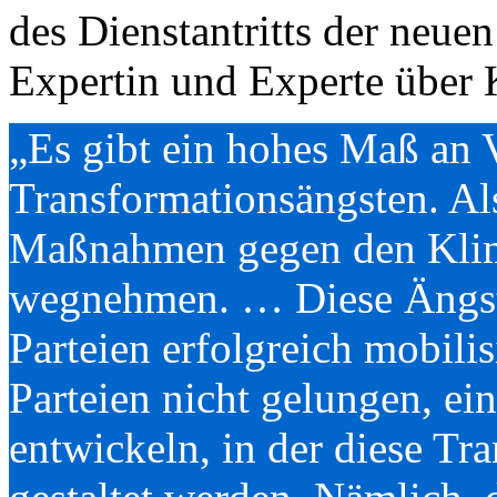
des Dienstantritts der neue
Expertin und Experte über 
„Es gibt ein hohes Maß an 
Transformationsängsten. Al
Maßnahmen gegen den Klim
wegnehmen. … Diese Ängst
Parteien erfolgreich mobilis
Parteien nicht gelungen, ein
entwickeln, in der diese Tr