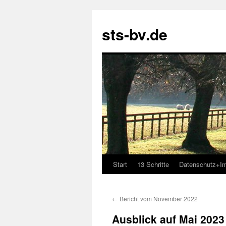
sts-bv.de
Start
13 Schritte
Datenschutz+I
Zum
Inhalt
←
Bericht vom November 2022
springen
Ausblick auf Mai 2023