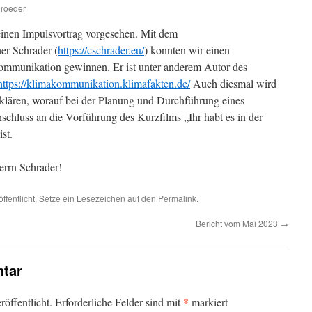
hroeder
inen Impulsvortrag vorgesehen. Mit dem
er Schrader (
https://cschrader.eu/
) konnten wir einen
mmunikation gewinnen. Er ist unter anderem Autor des
https://klimakommunikation.klimafakten.de/
Auch diesmal wird
u klären, worauf bei der Planung und Durchführung eines
schluss an die Vorführung des Kurzfilms „Ihr habt es in der
st.
errn Schrader!
öffentlicht. Setze ein Lesezeichen auf den
Permalink
.
Bericht vom Mai 2023
→
tar
*
öffentlicht.
Erforderliche Felder sind mit
markiert